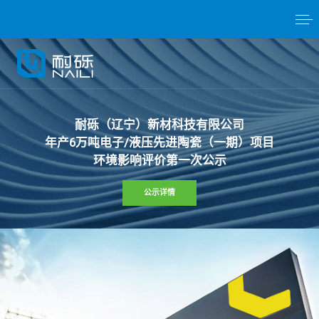
耐
砾
（
辽
宁
）
新
材
科
技
有
限
公
司
年
产
6
万
吨
电
子
/
液
压
先
进
陶
瓷
（
一
期
）
项
目
环
境
影
响
评
价
第
一
次
公
示
公示详情