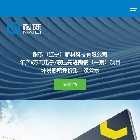
耐
砾
（
辽
宁
）
新
材
科
技
有
限
公
司
年
产
6
万
吨
电
子
/
液
压
先
进
陶
瓷
（
一
期
）
项
目
环
境
影
响
评
价
第
一
次
公
示
公示详情