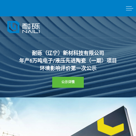
耐
砾
（
辽
宁
）
新
材
科
技
有
限
公
司
年
产
6
万
吨
电
子
/
液
压
先
进
陶
瓷
（
一
期
）
项
目
环
境
影
响
评
价
第
一
次
公
示
公示详情