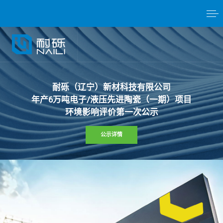
耐
砾
（
辽
宁
）
新
材
科
技
有
限
公
司
年
产
6
万
吨
电
子
/
液
压
先
进
陶
瓷
（
一
期
）
项
目
环
境
影
响
评
价
第
一
次
公
示
公示详情