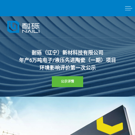
耐
砾
（
辽
宁
）
新
材
科
技
有
限
公
司
年
产
6
万
吨
电
子
/
液
压
先
进
陶
瓷
（
一
期
）
项
目
环
境
影
响
评
价
第
一
次
公
示
公示详情