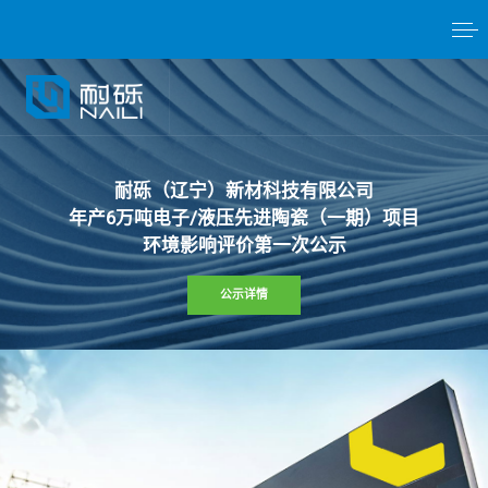
耐
砾
（
辽
宁
）
新
材
科
技
有
限
公
司
年
产
6
万
吨
电
子
/
液
压
先
进
陶
瓷
（
一
期
）
项
目
环
境
影
响
评
价
第
一
次
公
示
公示详情