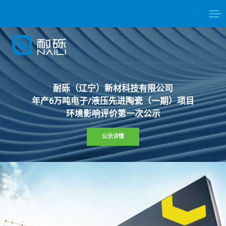
耐
砾
（
辽
宁
）
新
材
科
技
有
限
公
司
年
产
6
万
吨
电
子
/
液
压
先
进
陶
瓷
（
一
期
）
项
目
环
境
影
响
评
价
第
一
次
公
示
公示详情