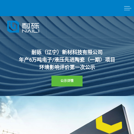
耐
砾
（
辽
宁
）
新
材
科
技
有
限
公
司
年
产
6
万
吨
电
子
/
液
压
先
进
陶
瓷
（
一
期
）
项
目
环
境
影
响
评
价
第
一
次
公
示
公示详情