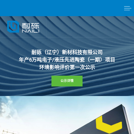
耐
砾
（
辽
宁
）
新
材
科
技
有
限
公
司
年
产
6
万
吨
电
子
/
液
压
先
进
陶
瓷
（
一
期
）
项
目
环
境
影
响
评
价
第
一
次
公
示
公示详情