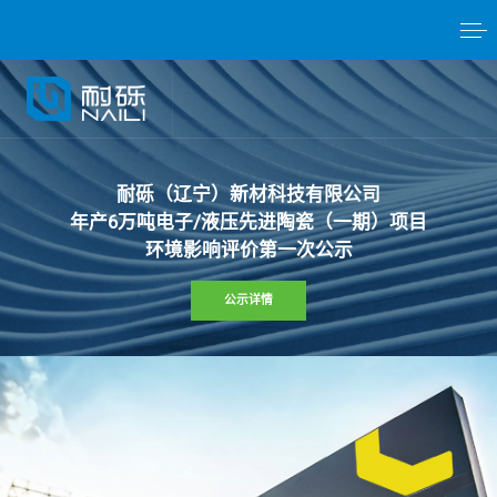
耐
砾
（
辽
宁
）
新
材
科
技
有
限
公
司
年
产
6
万
吨
电
子
/
液
压
先
进
陶
瓷
（
一
期
）
项
目
环
境
影
响
评
价
第
一
次
公
示
公示详情