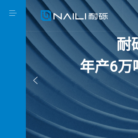
耐
年
产
6
万