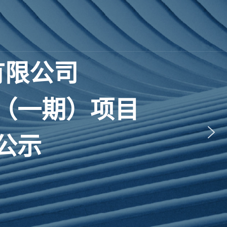
有
限
公
司
（
一
期
）
项
目
公
示