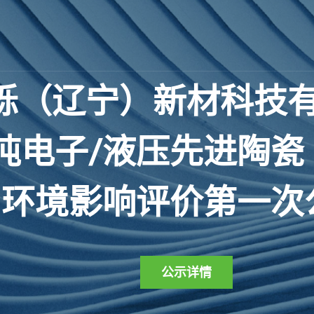
砾
（
辽
宁
）
新
材
科
技
吨
电
子
/
液
压
先
进
陶
瓷
环
境
影
响
评
价
第
一
次
公示详情