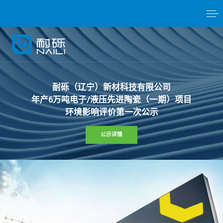
耐
砾
（
辽
宁
）
新
材
科
技
有
限
公
司
年
产
6
万
吨
电
子
/
液
压
先
进
陶
瓷
（
一
期
）
项
目
环
境
影
响
评
价
第
一
次
公
示
公示详情