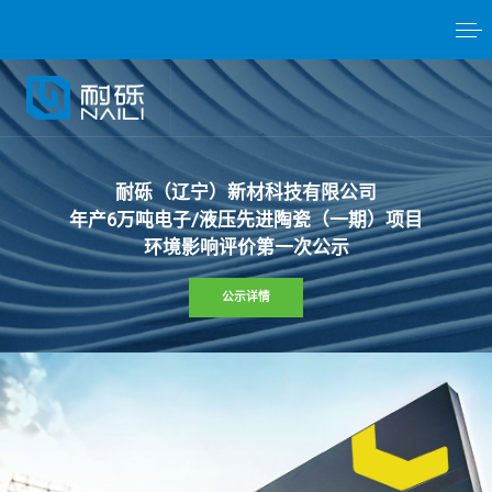
耐
砾
（
辽
宁
）
新
材
科
技
有
限
公
司
年
产
6
万
吨
电
子
/
液
压
先
进
陶
瓷
（
一
期
）
项
目
环
境
影
响
评
价
第
一
次
公
示
公示详情