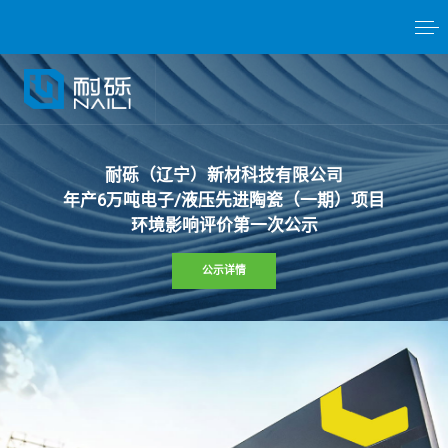
耐
砾
（
辽
宁
）
新
材
科
技
有
限
公
司
年
产
6
万
吨
电
子
/
液
压
先
进
陶
瓷
（
一
期
）
项
目
环
境
影
响
评
价
第
一
次
公
示
公示详情