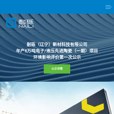
耐
砾
（
辽
宁
）
新
材
科
技
有
限
公
司
年
产
6
万
吨
电
子
/
液
压
先
进
陶
瓷
（
一
期
）
项
目
环
境
影
响
评
价
第
一
次
公
示
公示详情