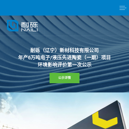
耐
砾
（
辽
宁
）
新
材
科
技
有
限
公
司
年
产
6
万
吨
电
子
/
液
压
先
进
陶
瓷
（
一
期
）
项
目
环
境
影
响
评
价
第
一
次
公
示
公示详情