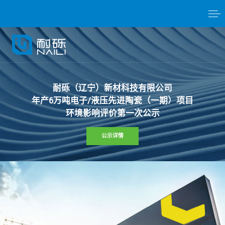
耐
砾
（
辽
宁
）
新
材
科
技
有
限
公
司
年
产
6
万
吨
电
子
/
液
压
先
进
陶
瓷
（
一
期
）
项
目
环
境
影
响
评
价
第
一
次
公
示
公示详情