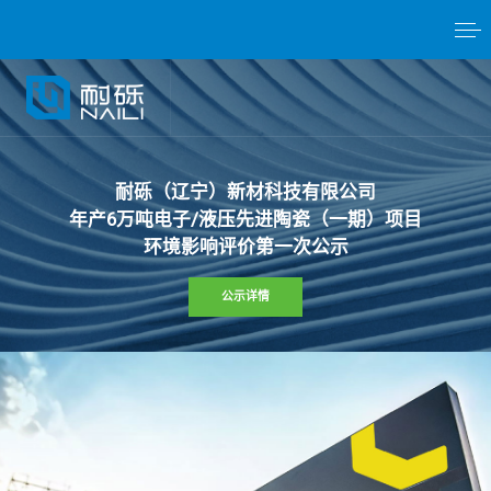
耐
砾
（
辽
宁
）
新
材
科
技
有
限
公
司
年
产
6
万
吨
电
子
/
液
压
先
进
陶
瓷
（
一
期
）
项
目
环
境
影
响
评
价
第
一
次
公
示
公示详情