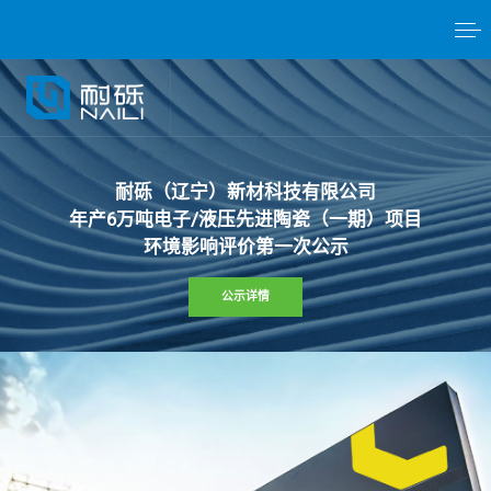
耐
砾
（
辽
宁
）
新
材
科
技
有
限
公
司
年
产
6
万
吨
电
子
/
液
压
先
进
陶
瓷
（
一
期
）
项
目
环
境
影
响
评
价
第
一
次
公
示
公示详情