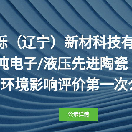
砾
（
辽
宁
）
新
材
科
技
吨
电
子
/
液
压
先
进
陶
瓷
环
境
影
响
评
价
第
一
次
公示详情