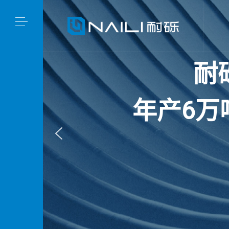
耐
年
产
6
万