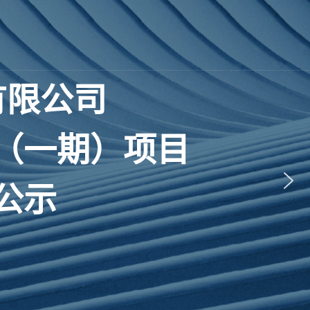
有
限
公
司
（
一
期
）
项
目
公
示