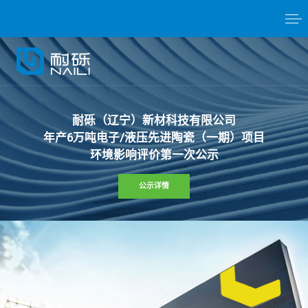
耐
砾
（
辽
宁
）
新
材
科
技
有
限
公
司
年
产
6
万
吨
电
子
/
液
压
先
进
陶
瓷
（
一
期
）
项
目
环
境
影
响
评
价
第
一
次
公
示
公示详情