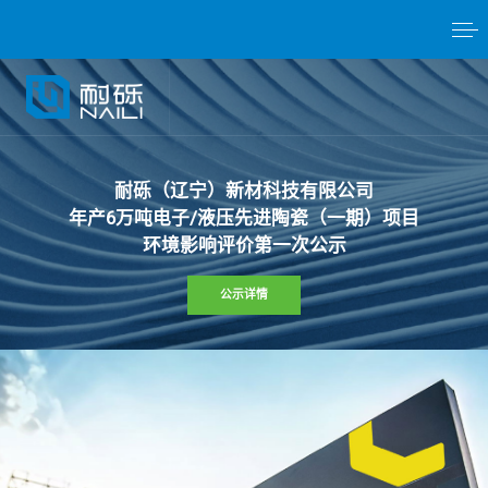
耐
砾
（
辽
宁
）
新
材
科
技
有
限
公
司
年
产
6
万
吨
电
子
/
液
压
先
进
陶
瓷
（
一
期
）
项
目
环
境
影
响
评
价
第
一
次
公
示
公示详情