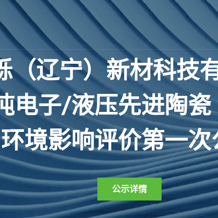
砾
（
辽
宁
）
新
材
科
技
吨
电
子
/
液
压
先
进
陶
瓷
环
境
影
响
评
价
第
一
次
公示详情