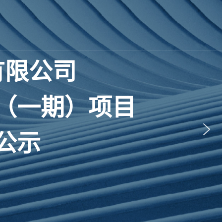
有
限
公
司
（
一
期
）
项
目
公
示