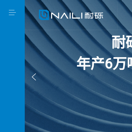
耐
年
产
6
万