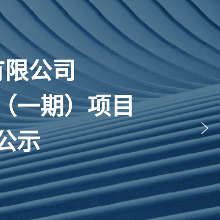
有
限
公
司
（
一
期
）
项
目
公
示