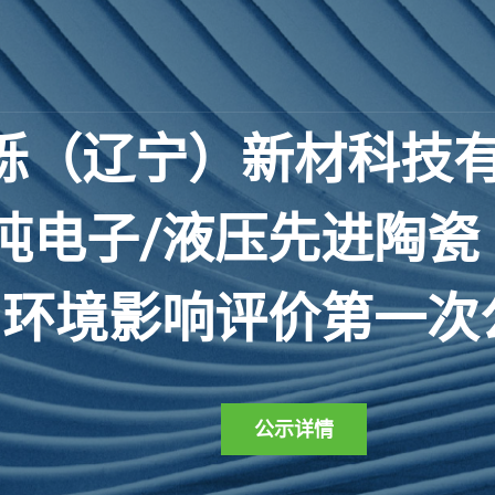
砾
（
辽
宁
）
新
材
科
技
吨
电
子
/
液
压
先
进
陶
瓷
环
境
影
响
评
价
第
一
次
公示详情