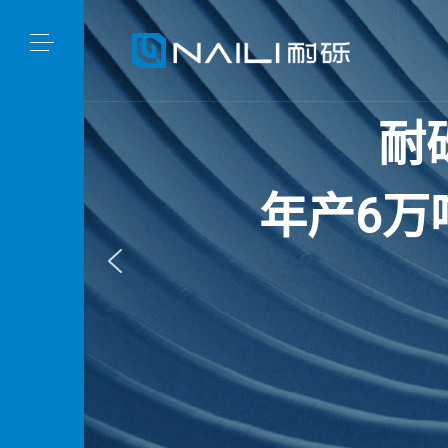
耐
年
产
6
万