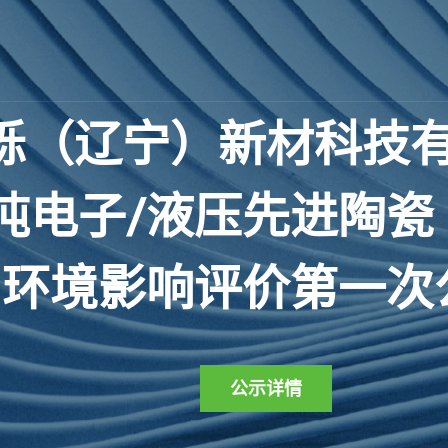
砾
（
辽
宁
）
新
材
科
技
吨
电
子
/
液
压
先
进
陶
瓷
环
境
影
响
评
价
第
一
次
公示详情