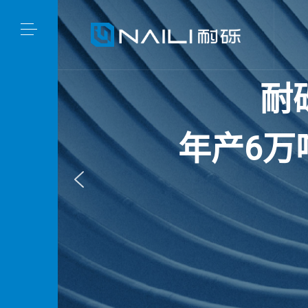
耐
年
产
6
万