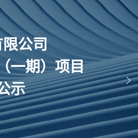
有
限
公
司
（
一
期
）
项
目
公
示